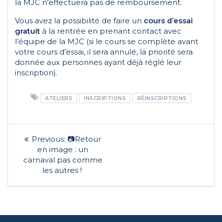
la MJC n’effectuera pas de remboursement.
Vous avez la possibilité de faire un
cours d’essai
gratuit
à la rentrée en prenant contact avec
l’équipe de la MJC (si le cours se complète avant
votre cours d’essai, il sera annulé, la priorité sera
donnée aux personnes ayant déjà réglé leur
inscription).
ATELIERS
INSCRIPTIONS
RÉINSCRIPTIONS
Navigation
Previous
Previous:
📷Retour
post:
de
en image : un
carnaval pas comme
l’article
les autres !