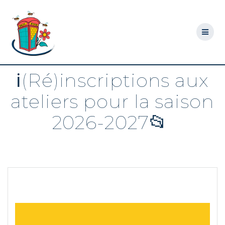
Skip
to
content
ℹ️(Ré)inscriptions aux
ateliers pour la saison
2026-2027📂