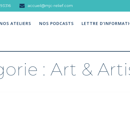
093316
accueil@mjc-relief.com
NOS ATELIERS
NOS PODCASTS
LETTRE D’INFORMAT
orie :
Art & Art