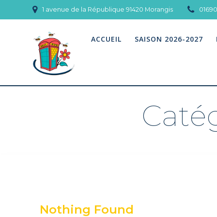
Skip
1 avenue de la République 91420 Morangis
0169
to
content
ACCUEIL
SAISON 2026-2027
Catég
Nothing Found