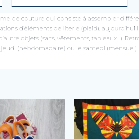
me de couture qui consiste à assembler différe
sations d’éléments de literie (plaid), aujourd’h
autre objets (sacs, vêtements, tableaux…). Retr
jeudi (hebdomadaire) ou le samedi (mensuel).