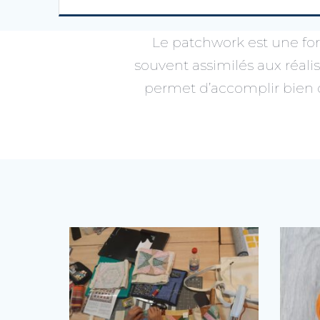
Le patchwork est une for
souvent assimilés aux réali
permet d’accomplir bien d’