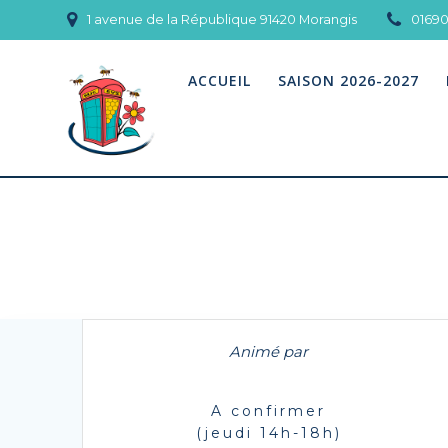
Skip
1 avenue de la République 91420 Morangis
0169
to
content
ACCUEIL
SAISON 2026-2027
Animé par
A confirmer
(jeudi 14h-18h)