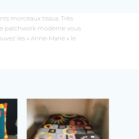
nts morceaux tissus. Très
ui le patchwork moderne vous
ouvez les « Anne-Marie » le