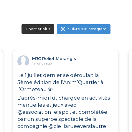
Charger plus
Suivre sur Instagram
MJC Relief Morangis
1 month ago
Le 1 juillet dernier se déroulait la
5ème édition de l’Anim’Quartier à
l’Ormeteau ‍💫
L’après-midi fût chargée en activités
manuelles et jeux avec
@association_efapo , et complétée
par un superbe spectacle de la
compagnie @cie_larueeverslautre !