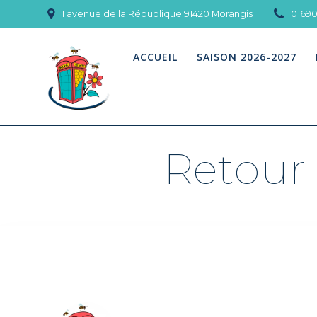
Skip
1 avenue de la République 91420 Morangis
0169
to
content
ACCUEIL
SAISON 2026-2027
Retour 