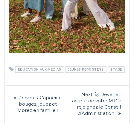
EDUCATION AUX MÉDIAS
JEUNES REPORTERS
STAGE
Navigation
Next
Next:
🚀 Devenez
Previous
Previous:
Capoeira :
post:
de
acteur de votre MJC :
post:
bougez, jouez et
rejoignez le Conseil
vibrez en famille !
l’article
d’Administration !