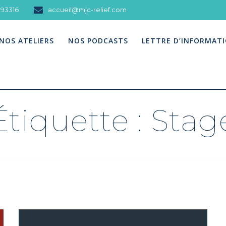
093316
accueil@mjc-relief.com
NOS ATELIERS
NOS PODCASTS
LETTRE D’INFORMAT
Étiquette :
Stag