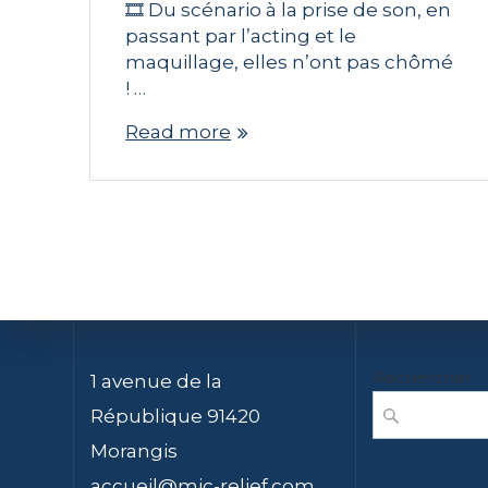
🎞️ Du scénario à la prise de son, en
passant par l’acting et le
maquillage, elles n’ont pas chômé
! …
Read more
Rechercher
1 avenue de la
République 91420
Morangis
accueil@mjc-relief.com