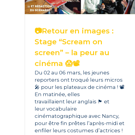
📷Retour en images :
Stage “Scream on
screen” – la peur au
cinéma 😱📽️
Du 02 au 06 mars, les jeunes
reporters ont troqué leurs micros
🎤 pour les plateaux de cinéma ! 📽️
En matinée, elles
travaillaient leur anglais 🏴󠁧󠁢󠁥󠁮󠁧󠁿 et
leur vocabulaire
cinématographique avec Nancy,
pour être fin prêtes l’après-midi et
enfiler leurs costumes d’actrices !